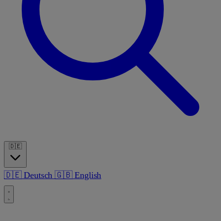
🇩🇪
🇩🇪
Deutsch
🇬🇧
English