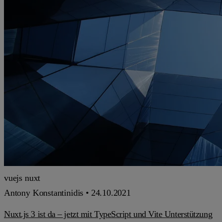
vuejs
nuxt
Antony Konstantinidis •
24.10.2021
Nuxt.js 3 ist da – jetzt mit TypeScript und Vite Unterstützung