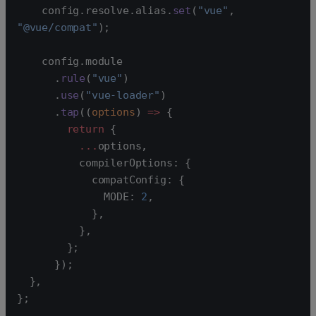
    config.resolve.alias.
set
(
"vue"
, 
"@vue/compat"
);
    config.module
      .
rule
(
"vue"
)
      .
use
(
"vue-loader"
)
      .
tap
((
options
) 
=>
 {
        return
 {
          ...
options,
          compilerOptions: {
            compatConfig: {
              MODE: 
2
,
            },
          },
        };
      });
  },
};