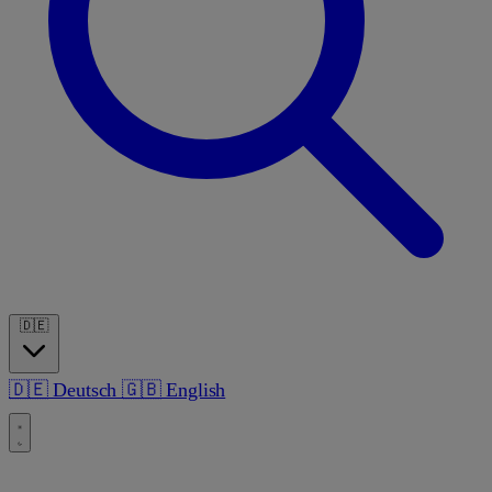
🇩🇪
🇩🇪
Deutsch
🇬🇧
English