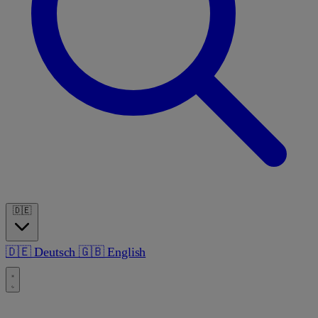
🇩🇪
🇩🇪
Deutsch
🇬🇧
English