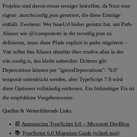
Projekte sind davon etwas weniger betroffen, da Nuxt eine
eigene
.nuxt/tsconfig.json
generiert, die diese Einträge
enthält. Zweitens: Wer
baseUrl
bisher genutzt hat, um Path-
Aliases wie
@/components
in der
tsconfig.json
zu
definieren, muss diese Pfade explizit in
paths
migrieren –
Vite selbst löst Aliases ohnehin über
resolve.alias
in der
vite.config.ts
, das bleibt unberührt. Drittens gilt:
Deprecations können per
"ignoreDeprecations": "6.0"
temporär unterdrückt werden, aber TypeScript 7.0 wird
diese Optionen vollständig entfernen. Ein frühzeitiger Fix ist
die empfohlene Vorgehensweise.
Quellen & Weiterführende Links
📰
Announcing TypeScript 6.0 – Microsoft DevBlog
📚
TypeScript 6.0 Migration Guide (ts5to6 tool)