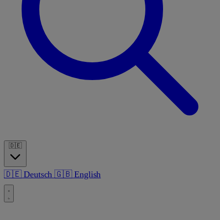
🇩🇪
🇩🇪
Deutsch
🇬🇧
English