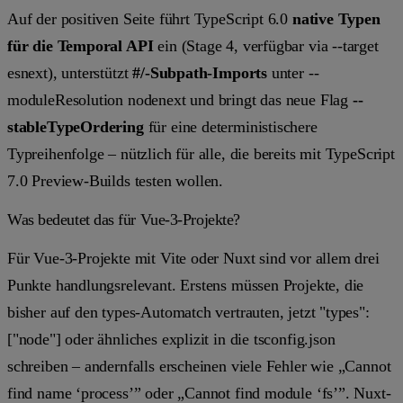
Auf der positiven Seite führt TypeScript 6.0
native Typen
für die Temporal API
ein (Stage 4, verfügbar via
--target
esnext
), unterstützt
#/
-Subpath-Imports
unter
--
moduleResolution nodenext
und bringt das neue Flag
--
stableTypeOrdering
für eine deterministischere
Typreihenfolge – nützlich für alle, die bereits mit TypeScript
7.0 Preview-Builds testen wollen.
Was bedeutet das für Vue-3-Projekte?
Für Vue-3-Projekte mit Vite oder Nuxt sind vor allem drei
Punkte handlungsrelevant. Erstens müssen Projekte, die
bisher auf den
types
-Automatch vertrauten, jetzt
"types":
["node"]
oder ähnliches explizit in die
tsconfig.json
schreiben – andernfalls erscheinen viele Fehler wie „Cannot
find name ‘process’” oder „Cannot find module ‘fs’”. Nuxt-