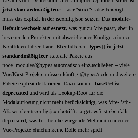
Defaults und Deprecations der Compiler-Optionen.
strict
ist
jetzt standardmäßig
true
– wer
"strict": false
benötigt,
muss das explizit in der
tsconfig.json
setzen. Das
module
-
Default wechselt auf
esnext
, was gut zu Vite passt, aber in
bestehenden Projekten mit abweichender Konfiguration zu
Konflikten führen kann. Ebenfalls neu:
types[]
ist jetzt
standardmäßig leer
statt alle Pakete aus
node_modules/@types
automatisch einzuschließen – viele
Vue/Nuxt-Projekte müssen künftig
@types/node
und weitere
Pakete explizit deklarieren. Dazu kommt:
baseUrl
ist
deprecated
und wird als Lookup-Root für die
Modulauflösung nicht mehr berücksichtigt, was Vite-Path-
Aliases über
tsconfig.json
betrifft.
target: es5
ist ebenfalls
deprecated, was für die überwiegende Mehrheit moderner
Vue-Projekte ohnehin keine Rolle mehr spielt.